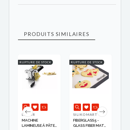
PRODUITS SIMILAIRES
K
RUPTURE DE STOCK
RUPTURE DE STOCK
RUPT
LACOR
SILIKOMART
LA
MACHINE
FIBERGLASS5 -
PI
OX
LAMINEUSE Á PÂTE
GLASS FIBER MAT
35