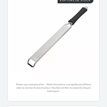
RUPTURE DE STOCK
Photos non contractuelles – Photo illustrative susceptible de différer
selon la version du constructeur. Veuillez vérifier les caractéristiques
techniques.