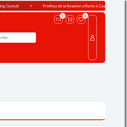
Profitez de la livraison offerte à Casablanca dès 400 DH d’acha
1
4