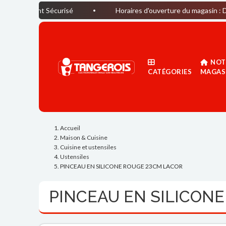
 Sécurisé
Horaires d'ouverture du magasin : Du lundi au 
NOT
CATÉGORIES
MAGAS
Accueil
Maison & Cuisine
Cuisine et ustensiles
Ustensiles
PINCEAU EN SILICONE ROUGE 23CM LACOR
PINCEAU EN SILICON