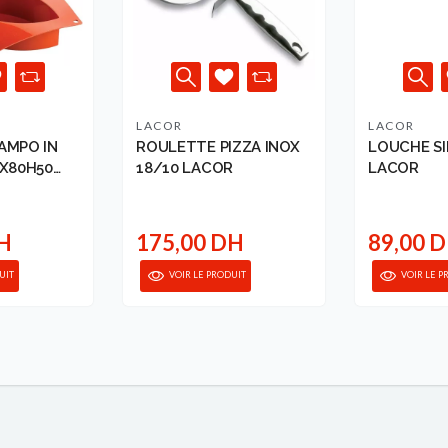
LACOR
LACOR
AMPO IN
ROULETTE PIZZA INOX
LOUCHE SI
0X80H50
18/10 LACOR
LACOR
DH
175,00 DH
89,00 
UIT
VOIR LE PRODUIT
VOIR LE P