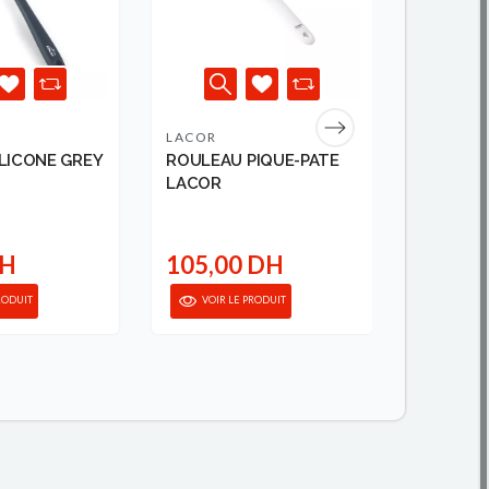
LACOR
DIFFUSE
LICONE GREY
ROULEAU PIQUE-PATE
SOEHNL
LACOR
999,00 D
DH
105,00 DH
299,0
RODUIT
VOIR LE PRODUIT
VOIR 