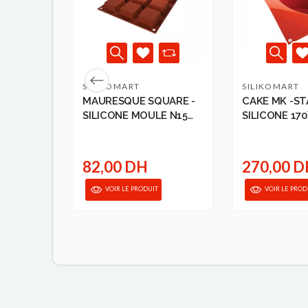
SILIKOMART
SILIKOMART
MAURESQUE SQUARE -
CAKE MK -ST
E
SILICONE MOULE N15
SILICONE 17
40X4...
MM SI...
82,00 DH
270,00 
VOIR LE PRODUIT
VOIR LE PROD