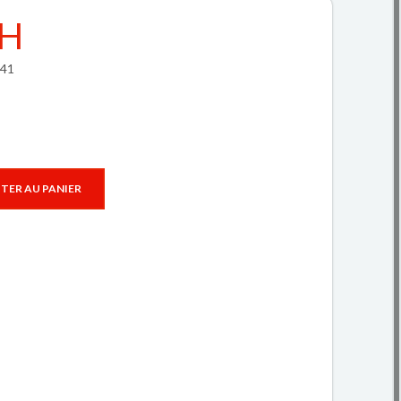
DH
441
TER AU PANIER