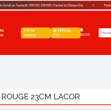
Samedi: 09H30-20H00 / Fermé le Dimanche
Parking Gratuit
RE
NOS
SPÉCIAL
BLOG
IN
OFFRES
ÉTÉ
E ROUGE 23CM LACOR