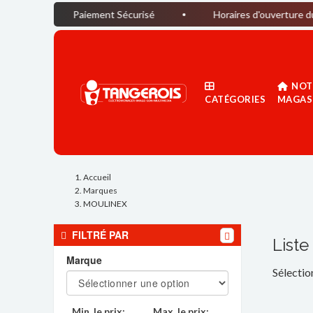
Paiement Sécurisé
Horaires d'ouverture du magasin : Du
NOT
CATÉGORIES
MAGAS
Accueil
Marques
MOULINEX
FILTRÉ PAR
List
Marque
Sélectio
Min. le prix:
Max. le prix: