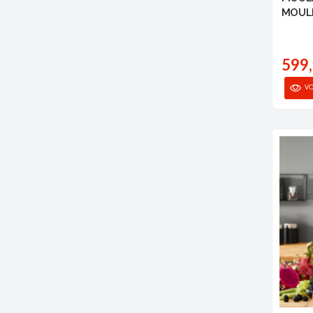
MOUL
599
VO