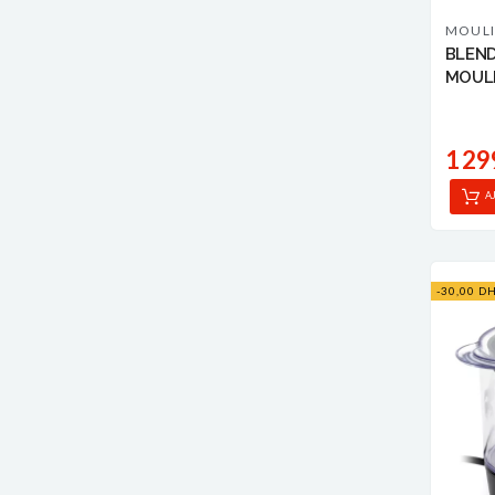
MOUL
BLEND
MOUL
1 29
A
-30,00 D