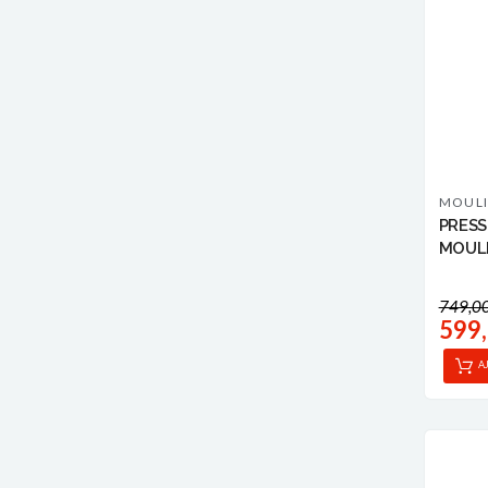
MOUL
PRESS
MOUL
749,0
599
A