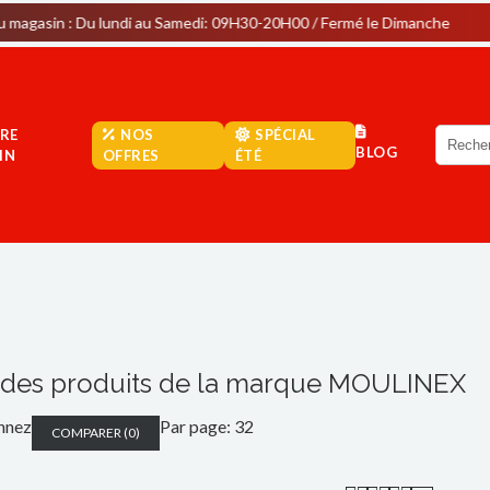
 lundi au Samedi: 09H30-20H00 / Fermé le Dimanche
Parking
RE
NOS
SPÉCIAL
BLOG
IN
OFFRES
ÉTÉ
e des produits de la marque MOULINEX
nnez
Par page: 32
COMPARER
(
0
)