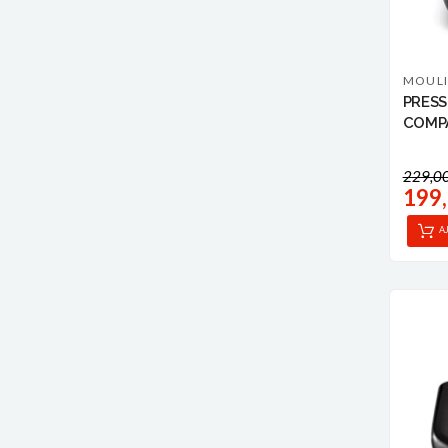
MOUL
PRESS
COMP
MOUL
229,0
199
A