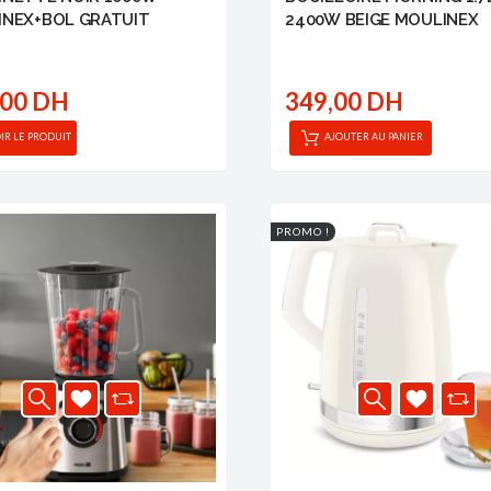
INEX+BOL GRATUIT
2400W BEIGE MOULINEX
,00 DH
349,00 DH
IR LE PRODUIT
AJOUTER AU PANIER
PROMO !