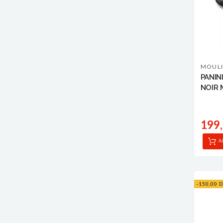
MOUL
PANIN
NOIR 
199
A
-150,00 