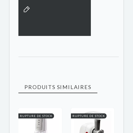
PRODUITS SIMILAIRES
K
RUPTURE DE STOCK
RUPTURE DE STOCK