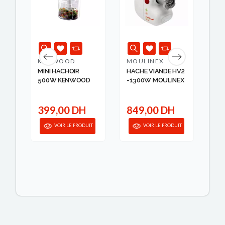
KENWOOD
MOULINEX
MO
MINI HACHOIR
HACHE VIANDE HV2
MO
D
500W KENWOOD
-1300W MOULINEX
10
MO
399,00 DH
849,00 DH
5
IT
VOIR LE PRODUIT
VOIR LE PRODUIT