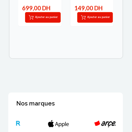
699,00 DH
149,00 DH
1
IT
Ajouter au panier
Ajouter au panier
Nos marques