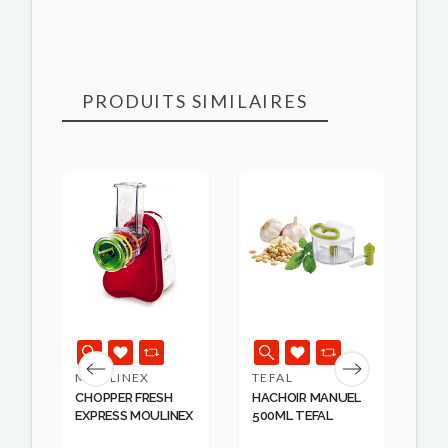
PRODUITS SIMILAIRES
RUPT
MOULINEX
TEFAL
BO
ASY
CHOPPER FRESH
HACHOIR MANUEL
HA
EXPRESS MOULINEX
500ML TEFAL
CO
.
B...