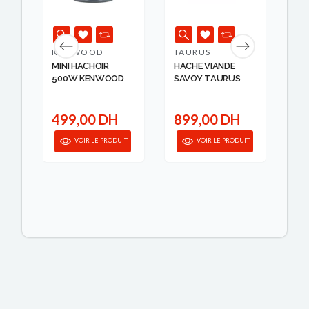
KENWOOD
TAURUS
TA
00
MINI HACHOIR
HACHE VIANDE
PE
500W KENWOOD
SAVOY TAURUS
84
TAU
499,00 DH
899,00 DH
4
IT
VOIR LE PRODUIT
VOIR LE PRODUIT