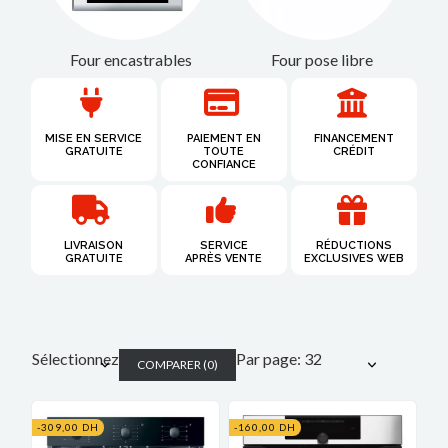
Four encastrables
Four pose libre
MISE EN SERVICE
PAIEMENT EN
FINANCEMENT
GRATUITE
TOUTE
CRÉDIT
CONFIANCE
LIVRAISON
SERVICE
RÉDUCTIONS
GRATUITE​
APRÈS VENTE
EXCLUSIVES WEB
Sélectionnez
Par page: 32
COMPARER
(
0
)
-309,00 DH
-160,00 DH