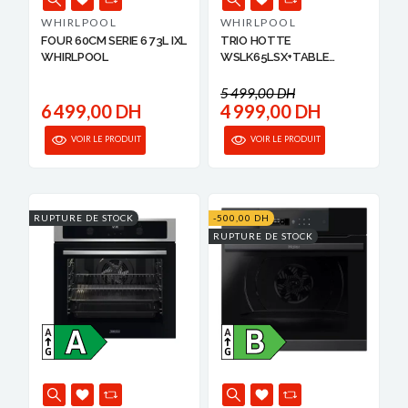
WHIRLPOOL
WHIRLPOOL
FOUR 60CM SERIE 6 73L IXL
TRIO HOTTE
WHIRLPOOL
WSLK65LSX+TABLE
CUISS...
5 499,00 DH
6 499,00 DH
4 999,00 DH
VOIR LE PRODUIT
VOIR LE PRODUIT
RUPTURE DE STOCK
-500,00 DH
RUPTURE DE STOCK