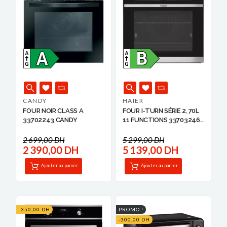
CANDY
HAIER
FOUR NOIR CLASS A
FOUR I-TURN SÉRIE 2, 70L
33702243 CANDY
11 FUNCTIONS 33703246
HAIER
2 699,00 DH
5 299,00 DH
2 390,00 DH
5 139,00 DH
Ajouter au panier
Ajouter au panier
-350,00 DH
PROMO !
-300,00 DH