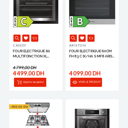
CANDY
ARISTON
FOUR ELECTRIQUE 60
FOUR ELECTRIQUE 60CM
MULTIFONCTION XL
FH 83 C IX/HA S MF8 ARIS...
LARGE 3370...
4 799,00 DH
4 499,00 DH
4 099,00 DH
Ajouter au panier
VOIR LE PRODUIT
-400,00 DH