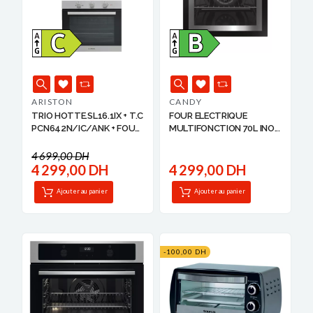
ARISTON
CANDY
TRIO HOTTE.SL16.1IX + T.C
FOUR ELECTRIQUE
PCN642N/IC/ANK + FOUR
MULTIFONCTION 70L INO...
...
4 699,00 DH
4 299,00 DH
4 299,00 DH
Ajouter au panier
Ajouter au panier
-100,00 DH