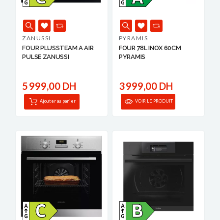
ZANUSSI
PYRAMIS
FOUR PLUSSTEAM A AIR
FOUR 78L INOX 60CM
PULSE ZANUSSI
PYRAMIS
5 999,00 DH
3 999,00 DH
Ajouter au panier
VOIR LE PRODUIT