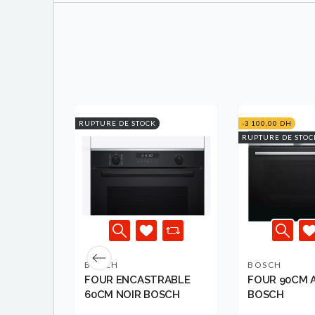
RUPTURE DE STOCK
-3 100,00 DH
RUPTURE DE STOC
BOSCH
BOSCH
NCTION
FOUR ENCASTRABLE
FOUR 90CM 
 SILVER
60CM NOIR BOSCH
BOSCH