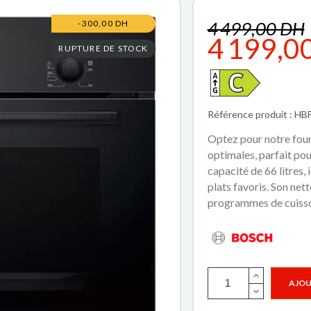
4 499,00 DH
-300,00 DH
4 199,0
RUPTURE DE STOCK
Référence produit : H
Optez pour notre four
optimales, parfait po
capacité de 66 litres, 
plats favoris. Son nett
programmes de cuisso
AJOU