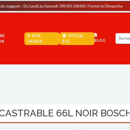
: Du lundi au Samedi: 09H30-20H00 / Fermé le Dimanche
Par
RE
NOS
SPÉCIAL
BLOG
IN
OFFRES
ÉTÉ
CASTRABLE 66L NOIR BOSC