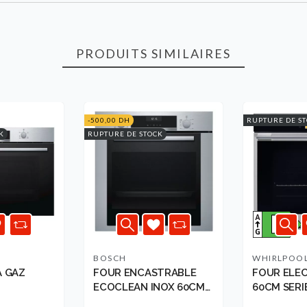
PRODUITS SIMILAIRES
-500,00 DH
RUPTURE DE S
K
RUPTURE DE STOCK
BOSCH
WHIRLPOO
A GAZ
FOUR ENCASTRABLE
FOUR ELE
ECOCLEAN INOX 60CM
60CM SERIE
BO...
W9OM24S..