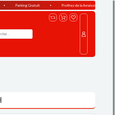
king Gratuit
Profitez de la livraison offerte à Casablanca d
H