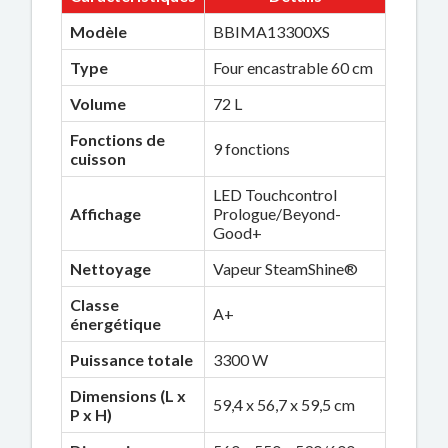
Modèle
BBIMA13300XS
Type
Four encastrable 60 cm
Volume
72 L
Fonctions de
9 fonctions
cuisson
LED Touchcontrol
Affichage
Prologue/Beyond-
Good+
Nettoyage
Vapeur SteamShine®
Classe
A+
énergétique
Puissance totale
3300 W
Dimensions (L x
59,4 x 56,7 x 59,5 cm
P x H)