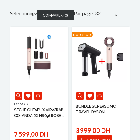
Sélectionnez
Par page: 32
COMPARER
(
0
)
NOUVEAU
DYSON
BUNDLE SUPERSONIC
SECHE CHEVEUX AIRWRAP
TRAVEL DYSON
CO-ANDA 2X HS09( ROSE ...
+STEAMO...
3 999,00 DH
7 599,00 DH
Ajouter au panier