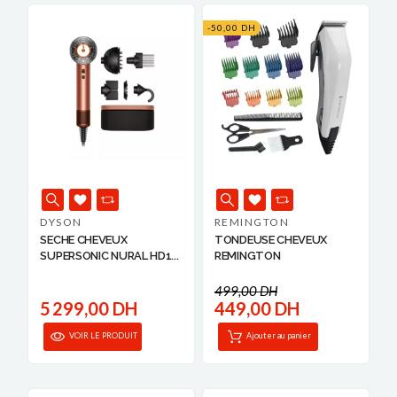
-50,00 DH
DYSON
REMINGTON
SECHE CHEVEUX
TONDEUSE CHEVEUX
SUPERSONIC NURAL HD1...
REMINGTON
499,00 DH
5 299,00 DH
449,00 DH
VOIR LE PRODUIT
Ajouter au panier