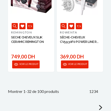
REMINGTON
ROWENTA
SECHE CHEVEUX SLIK
SÈCHE-CHEVEUX
CERAMIC REMINGTON
CV5930F0 POWER LINE R...
749,00 DH
369,00 DH
VOIR LE PRODUIT
VOIR LE PRODUIT
Montrer 1-32 de 100 produits
1
2
3
4