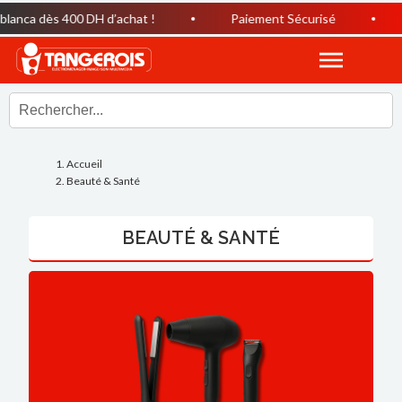
dès 400 DH d’achat !
Paiement Sécurisé
Horair
Accueil
Beauté & Santé
BEAUTÉ & SANTÉ