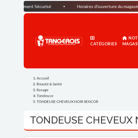
ent Sécurisé
Horaires d'ouverture du magasin : Du lundi a
NOT
CATÉGORIES
MAGAS
Accueil
Beauté & Santé
Rasage
Tondeuse
TONDEUSE CHEVEUX NOIR SENCOR
TONDEUSE CHEVEUX 