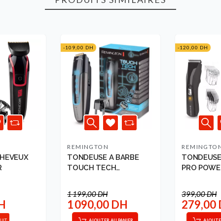
-109,00 DH
-120,00 DH
REMINGTON
REMINGTO
HEVEUX
TONDEUSE A BARBE
TONDEUSE
R
TOUCH TECH
PRO POWE
REMINGTON
REMINGTO
1 199,00 DH
399,00 DH
DH
1 090,00 DH
279,00
UIT
AJOUTER AU PANIER
AJOUTE