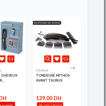
RUPTURE DE STOCK
-10,00 DH
RUPTURE DE
N
TAURUS
ROWENT
 CHEVEUX
TONDEUSE MITHOS
TONDEUS
R
AVANT TAURUS
STYLIS
N
299,00 D
 DH
129,00 DH
289,0
R AU PANIER
VOIR LE PRODUIT
VOIR 