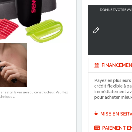
DONNEZ VOTRE AVI
FINANCEMEN
Payez en plusieurs 
crédit flexible à p
immédiatement avec
rer selon la version du constructeur. Veuillez
pour acheter mieux 
echniques.
MISE EN SERV
PAIEMENT E