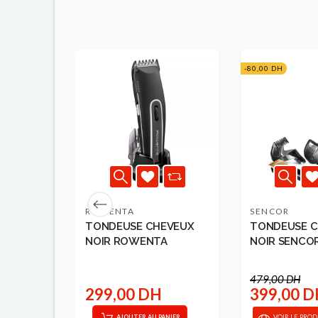
-80,00 DH
ROWENTA
SENCOR
ARBE
TONDEUSE CHEVEUX
TONDEUSE C
TA
NOIR ROWENTA
NOIR SENCO
479,00 DH
299,00 DH
399,00 
AJOUTER AU PANIER
VOIR LE PROD