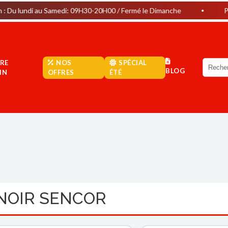
u Samedi: 09H30-20H00 / Fermé le Dimanche
Parking Gratuit
RE
NOS
SPÉCIAL
BLOG
IN
OFFRES
ÉTÉ
NOIR SENCOR