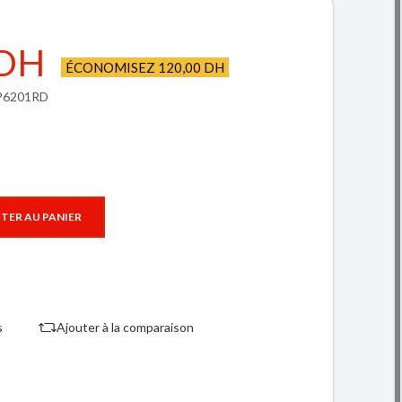
 DH
ÉCONOMISEZ 120,00 DH
HP6201RD
TER AU PANIER
s
Ajouter à la comparaison