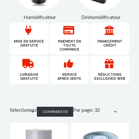
Humidificateur
Déshumidificateur
MISE EN SERVICE
PAIEMENT EN
FINANCEMENT
GRATUITE
TOUTE
CRÉDIT
CONFIANCE
LIVRAISON
SERVICE
RÉDUCTIONS
GRATUITE​
APRÈS VENTE
EXCLUSIVES WEB
Sélectionnez
Par page: 32
COMPARER
(
0
)