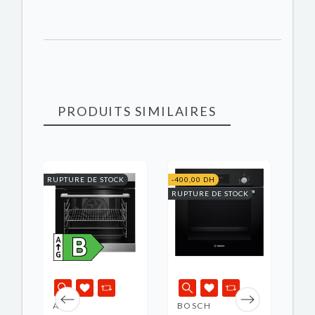
PRODUITS SIMILAIRES
RUPTURE DE STOCK
-400,00 DH
K
RUPTURE DE STOCK
AEG
BOSCH
ZA