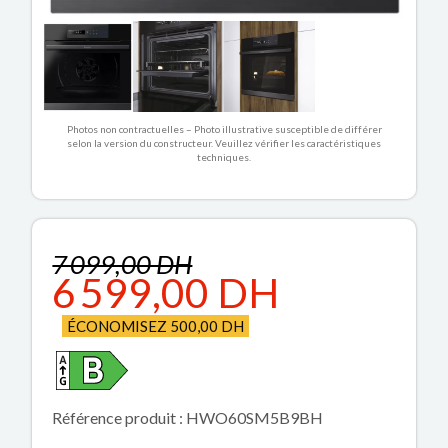
Photos non contractuelles – Photo illustrative susceptible de différer
selon la version du constructeur. Veuillez vérifier les caractéristiques
techniques.
7 099,00 DH
6 599,00 DH
ÉCONOMISEZ 500,00 DH
Référence produit : HWO60SM5B9BH