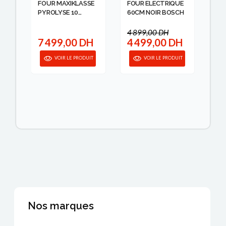
FOUR MAXIKLASSE
FOUR ELECTRIQUE
FO
PYROLYSE 10
60CM NOIR BOSCH
A A
FUNCTIO...
ZA
4 899,00 DH
H
7 499,00 DH
4 499,00 DH
5
IT
VOIR LE PRODUIT
VOIR LE PRODUIT
Nos marques