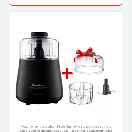
Photos non contractuelles – Photo illustrative susceptible de différer
selon la version du constructeur. Veuillez vérifier les caractéristiques