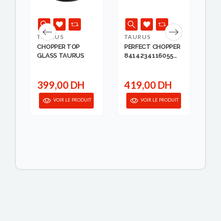
TAURUS
TAURUS
KI
00
CHOPPER TOP
PERFECT CHOPPER
HA
GLASS TAURUS
8414234116055
RO
TAUR...
KIT
399,00 DH
419,00 DH
1
IT
VOIR LE PRODUIT
VOIR LE PRODUIT