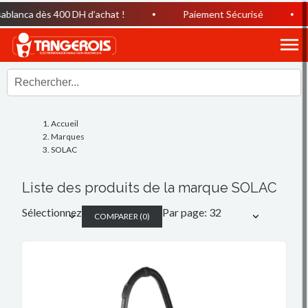
dès 400 DH d’achat !
Paiement Sécurisé
Horair
Accueil
Marques
SOLAC
Liste des produits de la marque SOLAC
Sélectionnez
Par page: 32
COMPARER
(
0
)