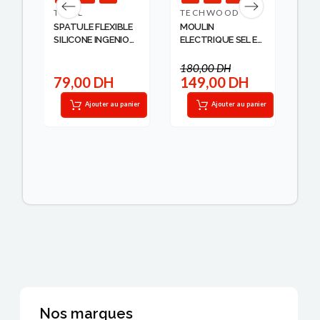
TEFAL
TECHWOOD
LA
SPATULE FLEXIBLE
MOULIN
PR
SILICONE INGENIO
ELECTRIQUE SEL ET
HA
T...
POIVRE INOX...
12.
180,00 DH
79,00 DH
149,00 DH
7
IT
Ajouter au panier
Ajouter au panier
Nos marques