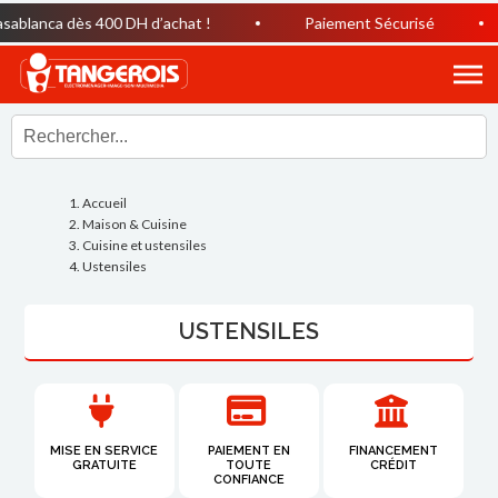
lanca dès 400 DH d’achat !
Paiement Sécurisé
H
Accueil
Maison & Cuisine
Cuisine et ustensiles
Ustensiles
USTENSILES
MISE EN SERVICE
PAIEMENT EN
FINANCEMENT
GRATUITE
TOUTE
CRÉDIT
CONFIANCE