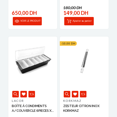
BRABANTIA
TECHWO...
180,00 DH
650,00 DH
149,00 DH
VOIR LE PRODUIT
Ajouter au panier
-10,00 DH
LACOR
KORKMAZ
BOÎTE Á CONDIMENTS
ZESTEUR CITRON INOX
A/COUVERCLE 6PIECES X...
KORKMAZ