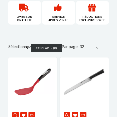
LIVRAISON
SERVICE
RÉDUCTIONS
GRATUITE​
APRÈS VENTE
EXCLUSIVES WEB
Sélectionnez
Par page: 32
COMPARER
(
0
)