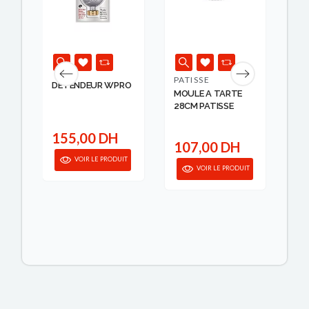
PATISSE
LA
DETENDEUR WPRO
MOULE A TARTE
EL
28CM PATISSE
MO
L...
155,00 DH
107,00 DH
6
VOIR LE PRODUIT
IT
VOIR LE PRODUIT