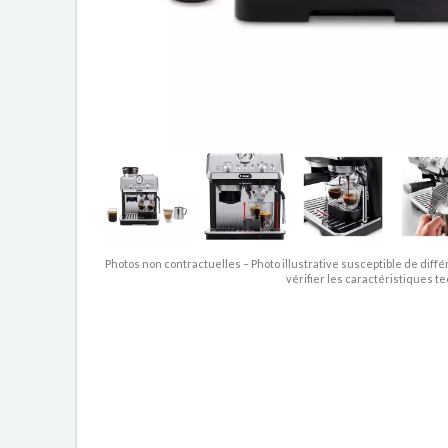
Photos non contractuelles – Photo illustrative susceptible de diffé
vérifier les caractéristiques t