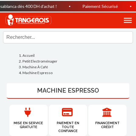
nca dès 400 DH d’achat !
Paiement Sécurisé
Ho
Accueil
Petit Electroménager
Machine À Café
Machine Espresso
MACHINE ESPRESSO
MISE EN SERVICE
PAIEMENT EN
FINANCEMENT
GRATUITE
TOUTE
CRÉDIT
CONFIANCE