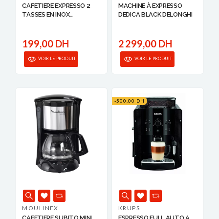
CAFETIERE EXPRESSO 2
MACHINE À EXPRESSO
TASSES EN INOX
DEDICA BLACK DELONGHI
TRADIZION...
199,00 DH
2 299,00 DH
VOIR LE PRODUIT
VOIR LE PRODUIT
-500,00 DH
MOULINEX
KRUPS
CAFETIERE SUBITO MINI
ESPRESSO FULL AUTO A