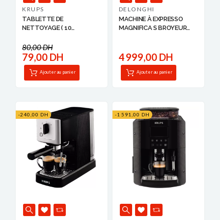
KRUPS
DELONGHI
TABLETTE DE
MACHINE À EXPRESSO
NETTOYAGE ( 10
MAGNIFICA S BROYEUR
PASTILLES ) POUR EX...
DELO...
80,00 DH
79,00 DH
4 999,00 DH
Ajouter au panier
Ajouter au panier
-240,00 DH
-1 591,00 DH