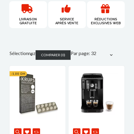
LIVRAISON
SERVICE
RÉDUCTIONS
GRATUITE​
APRÈS VENTE
EXCLUSIVES WEB
Sélectionnez
Par page: 32
COMPARER
(
0
)
-1,00 DH