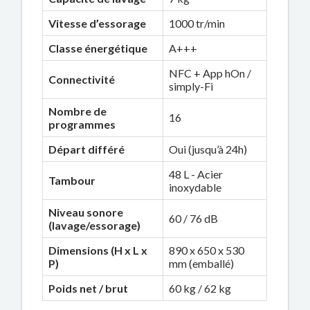
Vitesse d’essorage
1000 tr/min
Classe énergétique
A+++
NFC + App hOn /
Connectivité
simply-Fi
Nombre de
16
programmes
Départ différé
Oui (jusqu’à 24h)
48 L - Acier
Tambour
inoxydable
Niveau sonore
60 / 76 dB
(lavage/essorage)
Dimensions (H x L x
890 x 650 x 530
P)
mm (emballé)
Poids net / brut
60 kg / 62 kg