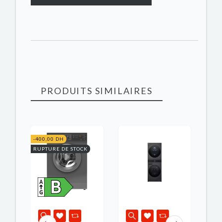
PRODUITS SIMILAIRES
-400,00 DH
-300
RUPTURE DE STOCK
K