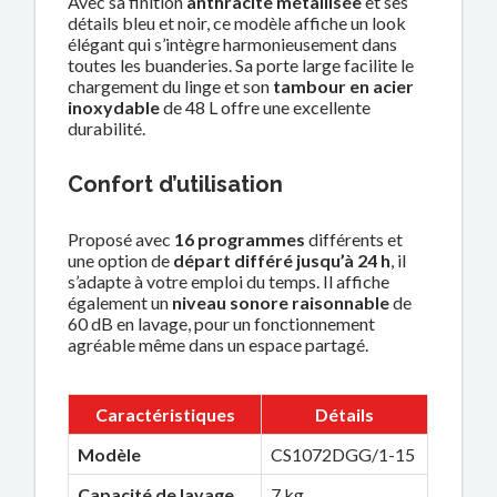
Avec sa finition
anthracite métallisée
et ses
détails bleu et noir, ce modèle affiche un look
élégant qui s’intègre harmonieusement dans
toutes les buanderies. Sa porte large facilite le
chargement du linge et son
tambour en acier
inoxydable
de 48 L offre une excellente
durabilité.
Confort d’utilisation
Proposé avec
16 programmes
différents et
une option de
départ différé jusqu’à 24 h
, il
s’adapte à votre emploi du temps. Il affiche
également un
niveau sonore raisonnable
de
60 dB en lavage, pour un fonctionnement
agréable même dans un espace partagé.
Caractéristiques
Détails
Modèle
CS1072DGG/1-15
Capacité de lavage
7 kg