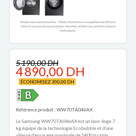
Photos non contractuelles – Photo illustrative susceptible de différer
selon la version du constructeur. Veuillez vérifier les caractéristiques
techniques.
5 190,00 DH
4 890,00 DH
ÉCONOMISEZ 300,00 DH
Référence produit : WW70TA046AX
Le Samsung WW70TA046AX est un lave-linge 7
kg équipé de la technologie Ecobubble et d’une
vitesse d’essorage maximale de 1400 trs/min.