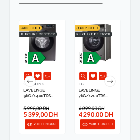
K
-600,00 DH
-1 809,00 DH
RUPT
RUPTURE DE STOCK
RUPTURE DE STOCK
SAMSUNG
LG
WH
LAVE LINGE
LAVE LINGE
LAV
9KG/1400TRS
7KG/1200TRS
7K
ECOBU...
SILVER ...
WHI
5 999,00 DH
6 099,00 DH
H
5 399,00 DH
4 290,00 DH
4
IT
VOIR LE PRODUIT
VOIR LE PRODUIT