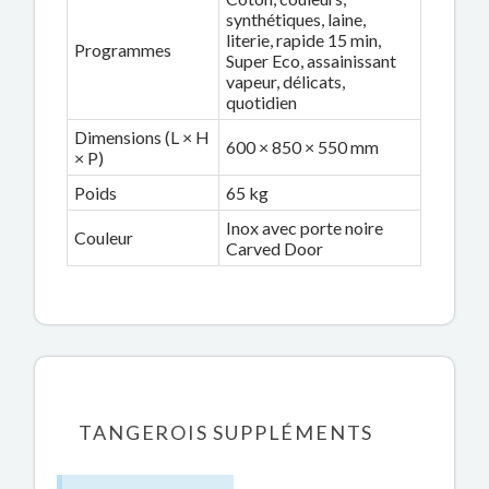
synthétiques, laine,
literie, rapide 15 min,
Programmes
Super Eco, assainissant
vapeur, délicats,
quotidien
Dimensions (L × H
600 × 850 × 550 mm
× P)
Poids
65 kg
Inox avec porte noire
Couleur
Carved Door
TANGEROIS SUPPLÉMENTS