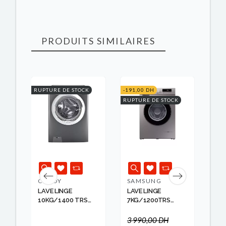
PRODUITS SIMILAIRES
RUPTURE DE STOCK
-191,00 DH
RUPTURE DE STOCK
CANDY
SAMSUNG
TC
LAVE LINGE
LAVE LINGE
LA
10KG/1400 TRS
7KG/1200TRS
CANDY
SILVER ...
3 990,00 DH