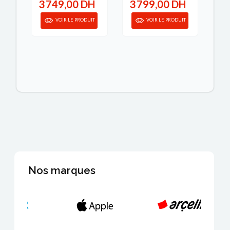
H
3 749,00 DH
3 799,00 DH
4
anier
VOIR LE PRODUIT
VOIR LE PRODUIT
Nos marques