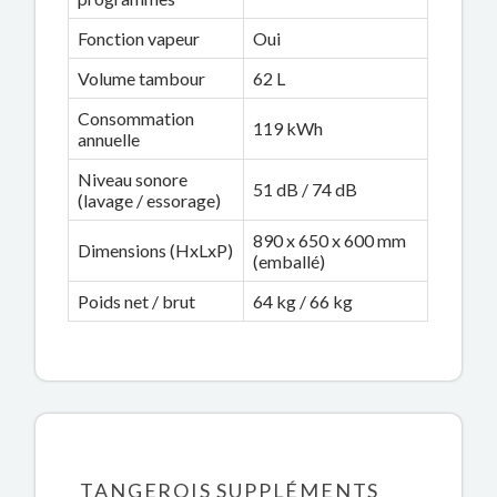
Fonction vapeur
Oui
Volume tambour
62 L
Consommation
119 kWh
annuelle
Niveau sonore
51 dB / 74 dB
(lavage / essorage)
890 x 650 x 600 mm
Dimensions (HxLxP)
(emballé)
Poids net / brut
64 kg / 66 kg
TANGEROIS SUPPLÉMENTS