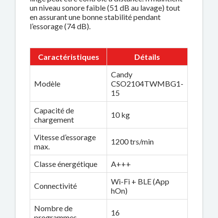
un niveau sonore faible (51 dB au lavage) tout
en assurant une bonne stabilité pendant
l’essorage (74 dB).
Caractéristiques
Détails
Candy
Modèle
CSO2104TWMBG1-
15
Capacité de
10 kg
chargement
Vitesse d’essorage
1200 trs/min
max.
Classe énergétique
A+++
Wi-Fi + BLE (App
Connectivité
hOn)
Nombre de
16
programmes