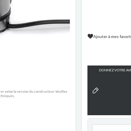
Ajouter à mes favori
DONNEZ VOTRE AVI
rer selon la version du constructeur. Veuillez
echniques.