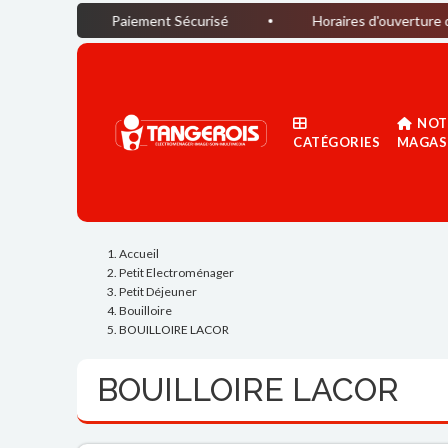
Paiement Sécurisé
Horaires d'ouverture du magasin : D
NOT
CATÉGORIES
MAGAS
Accueil
Petit Electroménager
Petit Déjeuner
Bouilloire
BOUILLOIRE LACOR
BOUILLOIRE LACOR