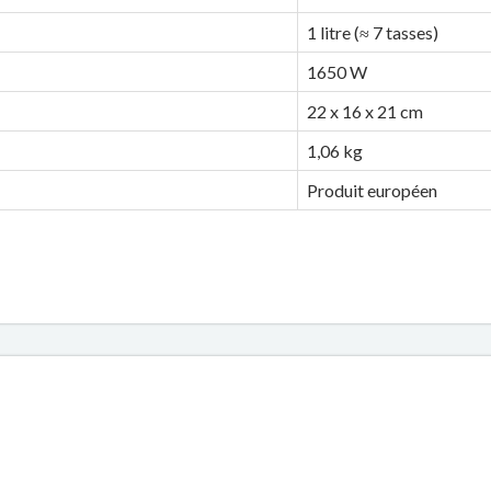
1 litre (≈ 7 tasses)
1650 W
22 x 16 x 21 cm
1,06 kg
Produit européen