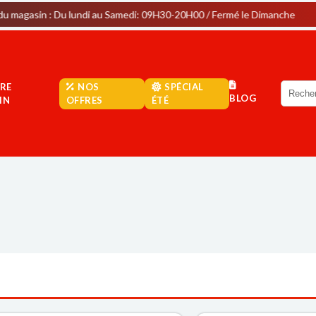
u lundi au Samedi: 09H30-20H00 / Fermé le Dimanche
Parkin
RE
NOS
SPÉCIAL
BLOG
IN
OFFRES
ÉTÉ