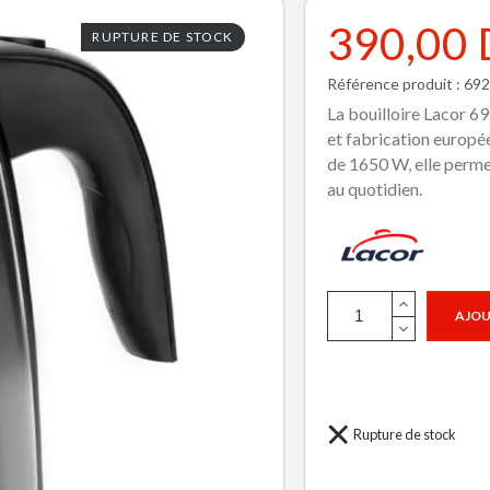
390,00
RUPTURE DE STOCK
Référence produit : 69
La bouilloire Lacor 6
et fabrication europée
de 1650 W, elle perme
au quotidien.
AJOU
Rupture de stock