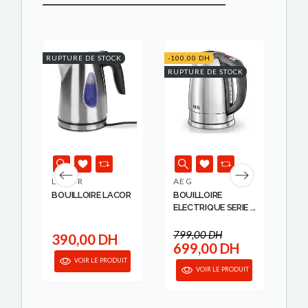
RUPTURE DE STOCK
-100,00 DH
-50,
RUPTURE DE STOCK
RUPT
LACOR
AEG
AE
BOUILLOIRE LACOR
BOUILLOIRE
BO
ONA
ELECTRIQUE SERIE ...
600
..
799,00 DH
59
390,00 DH
699,00 DH
5
VOIR LE PRODUIT
IT
VOIR LE PRODUIT