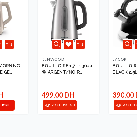
KENWOOD
LACOR
 MORNING
BOUILLOIRE 1,7 L- 3000
BOUILLOIR
EIGE
W ARGENT/NOIR
BLACK 2.5
KENWOOD
DH
499,00 DH
390,00
U PANIER
VOIR LE PRODUIT
VOIR LE P