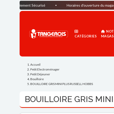
ement Sécurisé
Horaires d'ouverture du magasin : Du lund
NOT
CATÉGORIES
MAGAS
Accueil
Petit Electroménager
Petit Déjeuner
Bouilloire
BOUILLOIRE GRIS MINI PLUS RUSSELL HOBBS
BOUILLOIRE GRIS MIN