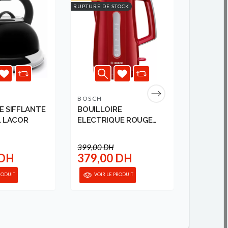
RUPTURE DE STOCK
BOSCH
TEFAL
E SIFFLANTE
BOUILLOIRE
BOUILLO
L LACOR
ELECTRIQUE ROUGE
N'LIGH
BOSCH
REGLABLE
399,00 DH
 DH
379,00 DH
799,0
RODUIT
VOIR LE PRODUIT
AJO