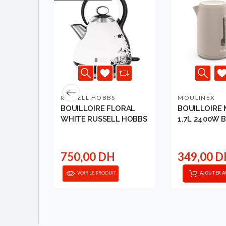
RUSSELL HOBBS
MOULINEX
L INOX
BOUILLOIRE FLORAL
BOUILLOIRE
WHITE RUSSELL HOBBS
1.7L 2400W B
MOULINEX
750,00 DH
349,00 
ANIER
VOIR LE PRODUIT
AJOUTER A