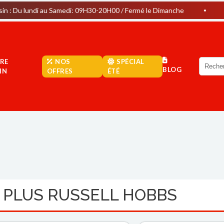
i au Samedi: 09H30-20H00 / Fermé le Dimanche
Parking Grat
RE
NOS
SPÉCIAL
BLOG
IN
OFFRES
ÉTÉ
I PLUS RUSSELL HOBBS