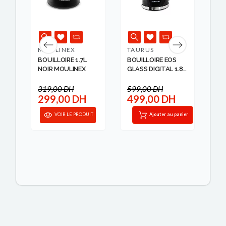
MOULINEX
TAURUS
SO
BOUILLOIRE 1.7L
BOUILLOIRE EOS
BO
7L
NOIR MOULINEX
GLASS DIGITAL 1.8L
TO
...
DIG
319,00 DH
599,00 DH
49
299,00 DH
499,00 DH
2
anier
VOIR LE PRODUIT
Ajouter au panier