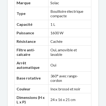
Marque
Solac
Bouilloire électrique
Type
compacte
Capacité
1 L
Puissance
1600 W
Résistance
Cachée
Filtre anti-
Oui, amovible et
calcaire
lavable
Arrêt
Oui
automatique
360° avec range-
Base rotative
cordon
Couleur
Inox brossé et noir
Dimensions (H x
24 x 16 x 21 cm
L x P)