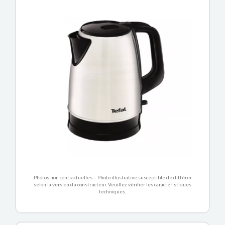
Photos non contractuelles – Photo illustrative susceptible de différer
selon la version du constructeur. Veuillez vérifier les caractéristiques
techniques.