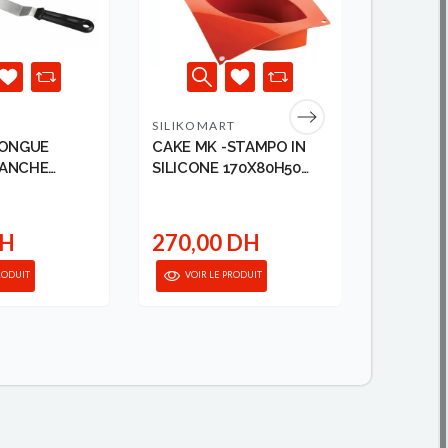
SILIKOMART
LACOR
LONGUE
CAKE MK -STAMPO IN
ROULEAU
ANCHE
SILICONE 170X80H50
LACOR
M LAC...
MM SI...
DH
270,00 DH
105,0
RODUIT
VOIR LE PRODUIT
VOIR 