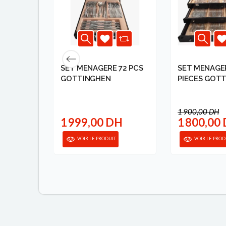
SET MENAGERE 72 PCS
SET MENAGER
TE
GOTTINGHEN
PIECES GOT
X105 MM
1 900,00 DH
1 999,00 DH
1 800,00
VOIR LE PRODUIT
VOIR LE PROD