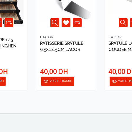
LACOR
LACOR
E 125
PATISSERIE SPATULE
SPATULE 
TINGHEN
6.5X14.5CM LACOR
COUDEE M
SOLIDE 25C
 DH
40,00 DH
40,00 
UIT
VOIR LE PRODUIT
VOIR LE P