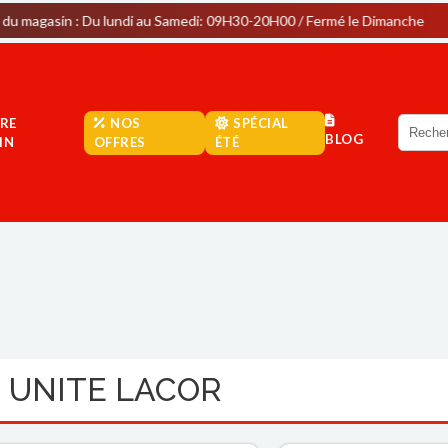
 Du lundi au Samedi: 09H30-20H00 / Fermé le Dimanche
Park
RE
NOS
SPÉCIAL
BLOG
IN
OFFRES
ÉTÉ
 UNITE LACOR