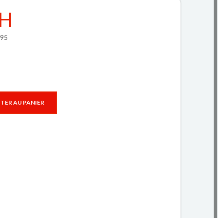
DH
195
TER AU PANIER