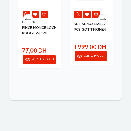
LACOR
LA
SET MENAGERE 72
PINCE MONOBLOCK
GA
PCS GOTTINGHEN
ROUGE 24 CM
NO
.
KARU ...
1 999,00 DH
77,00 DH
1
VOIR LE PRODUIT
IT
VOIR LE PRODUIT