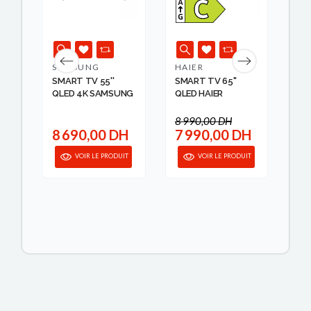
SAMSUNG
HAIER
SA
SMART TV 55''
SMART TV 65"
SM
G
QLED 4K SAMSUNG
QLED HAIER
QL
8 990,00 DH
H
8 690,00 DH
7 990,00 DH
1
IT
VOIR LE PRODUIT
VOIR LE PRODUIT