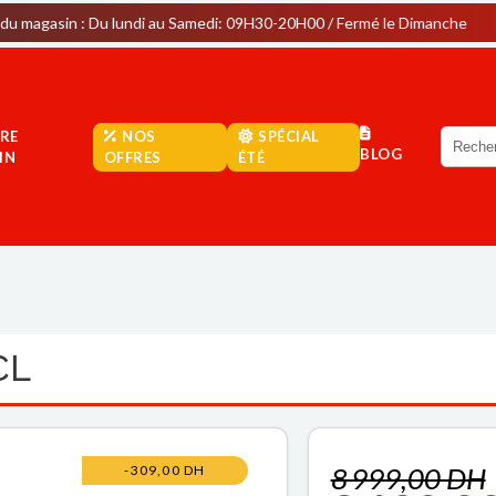
 Du lundi au Samedi: 09H30-20H00 / Fermé le Dimanche
Park
RE
NOS
SPÉCIAL
BLOG
IN
OFFRES
ÉTÉ
CL
8 999,00 DH
-309,00 DH