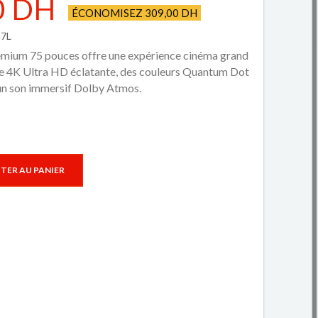
0 DH
ÉCONOMISEZ 309,00 DH
P7L
ium 75 pouces offre une expérience cinéma grand
e 4K Ultra HD éclatante, des couleurs Quantum Dot
un son immersif Dolby Atmos.
TER AU PANIER