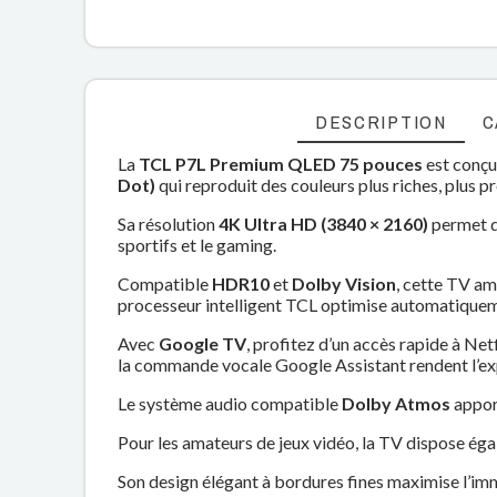
DESCRIPTION
C
La
TCL P7L Premium QLED 75 pouces
est conçu
Dot)
qui reproduit des couleurs plus riches, plus pré
Sa résolution
4K Ultra HD (3840 × 2160)
permet d’
sportifs et le gaming.
Compatible
HDR10
et
Dolby Vision
, cette TV am
processeur intelligent TCL optimise automatiquement
Avec
Google TV
, profitez d’un accès rapide à N
la commande vocale Google Assistant rendent l’exp
Le système audio compatible
Dolby Atmos
apport
Pour les amateurs de jeux vidéo, la TV dispose ég
Son design élégant à bordures fines maximise l’im