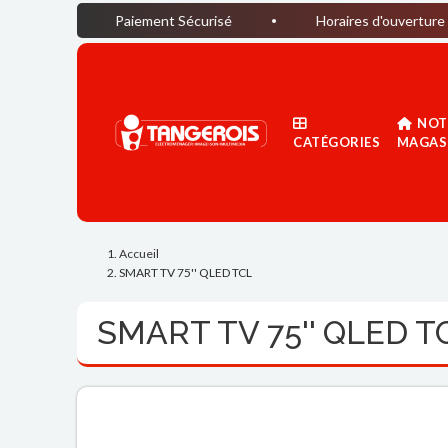
Paiement Sécurisé
Horaires d'ouverture du magasin :
NOT
CATÉGORIES
MAGAS
Accueil
SMART TV 75'' QLED TCL
SMART TV 75'' QLED T