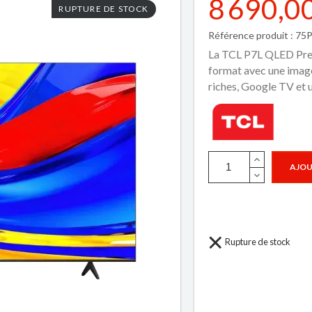
8 690,0
RUPTURE DE STOCK
Référence produit : 75
La TCL P7L QLED Prem
format avec une imag
riches, Google TV et 
AJOU
Rupture de stock