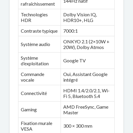
144Hz natif
rafraîchissement
Technologies
Dolby Vision IQ,
HDR
HDR10+, HLG
Contraste typique
7000:1
ONKYO 2.1 (2×10W +
Système audio
20W), Dolby Atmos
Système
Google TV
d’exploitation
Commande
Oui, Assistant Google
vocale
intégré
HDMI 1.4/2.0/2.1, Wi-
Connectivité
Fi 5, Bluetooth 5.4
AMD FreeSync, Game
Gaming
Master
Fixation murale
300 × 300 mm
VESA