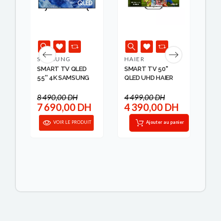
SAMSUNG
HAIER
HA
SMART TV QLED
SMART TV 50''
SM
NG
55'' 4K SAMSUNG
QLED UHD HAIER
QL
8 490,00 DH
4 499,00 DH
8 
H
7 690,00 DH
4 390,00 DH
7
IT
VOIR LE PRODUIT
Ajouter au panier