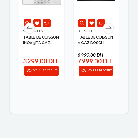
SILVERLINE
BOSCH
BE
ON
TABLE DE CUISSON
TABLE DE CUISSON
TA
M
INOX 5F A GAZ
A GAZ BOSCH
EN
70CM...
IND
8 999,00 DH
4 
H
3 299,00 DH
7 999,00 DH
3
IT
VOIR LE PRODUIT
VOIR LE PRODUIT