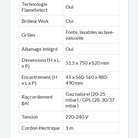
Technologie
Oui
FlameSelect
Brûleur Wok
Oui
Fonte, lavables au lave-
Grilles
vaisselle
Allumage intégré
Oui
Dimensions (H x L
51.5 x 750 x 520 mm
x P)
Encastrement (H
45 x 560-560 x 480-
x L x P)
490 mm
Gaz naturel (20-25
Raccordement
mbar) / GPL (28-30/37
gaz
mbar)
Tension
220-240 V
Cordon électrique
1 m