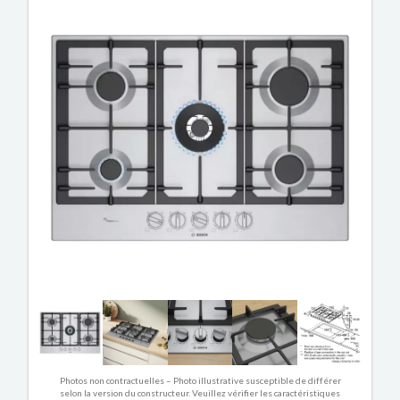
Photos non contractuelles – Photo illustrative susceptible de différer
selon la version du constructeur. Veuillez vérifier les caractéristiques