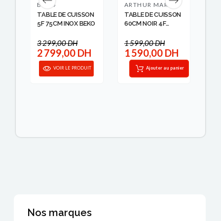
BEKO
ARTHUR MARTIN
HA
ON
TABLE DE CUISSON
TABLE DE CUISSON
TA
X
5F 75CM INOX BEKO
60CM NOIR 4F
SÉR
ARTH...
NOI
3 299,00 DH
1 599,00 DH
H
2 799,00 DH
1 590,00 DH
5
IT
VOIR LE PRODUIT
Ajouter au panier
Nos marques