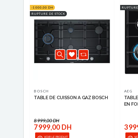
-1 000,00 DH
RUPTURE
RUPTURE DE STOCK
BOSCH
AEG
TABLE DE CUISSON A GAZ BOSCH
TABLE
EN F
LIGHT
8 999,00 DH
7 999,00 DH
3 99
VOIR LE PRODUIT
VO