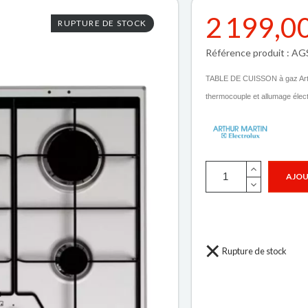
2 199,0
RUPTURE DE STOCK
Référence produit : A
TABLE DE CUISSON à gaz Art
thermocouple et allumage élect
AJOU
Rupture de stock