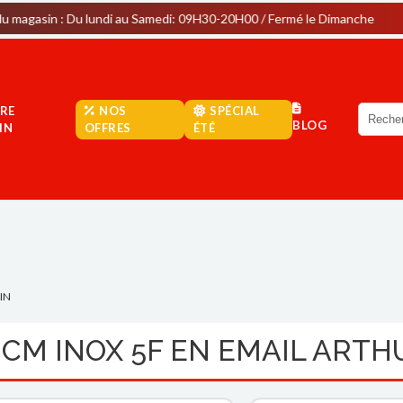
 Du lundi au Samedi: 09H30-20H00 / Fermé le Dimanche
Park
RE
NOS
SPÉCIAL
BLOG
IN
OFFRES
ÉTÉ
IN
 CM INOX 5F EN EMAIL ART