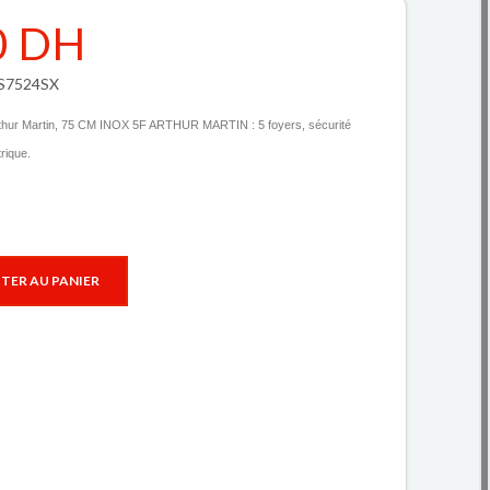
0 DH
GS7524SX
hur Martin,
75 CM INOX 5F ARTHUR MARTIN
: 5 foyers, sécurité
rique.
TER AU PANIER