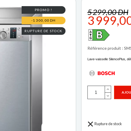
5 299,00 DH
PROMO !
3 999,0
-1 300,00 DH
RUPTURE DE STOCK
Référence produit : S
Lave-vaisselle SilencePlus, dé
AJOU
Rupture de stock