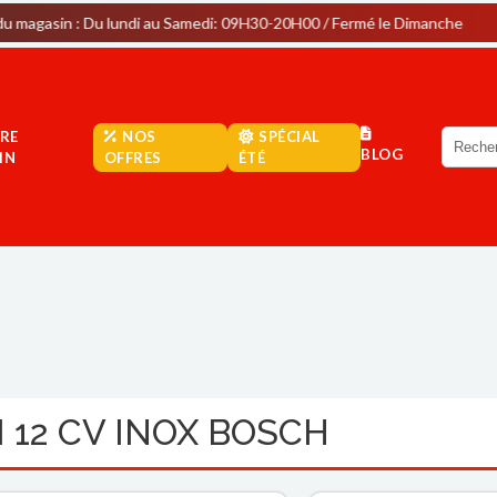
Du lundi au Samedi: 09H30-20H00 / Fermé le Dimanche
Parki
RE
NOS
SPÉCIAL
BLOG
IN
OFFRES
ÉTÉ
 12 CV INOX BOSCH