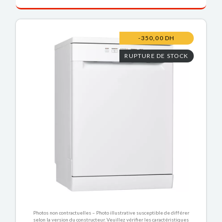
-350,00 DH
RUPTURE DE STOCK
Photos non contractuelles – Photo illustrative susceptible de différer
selon la version du constructeur. Veuillez vérifier les caractéristiques