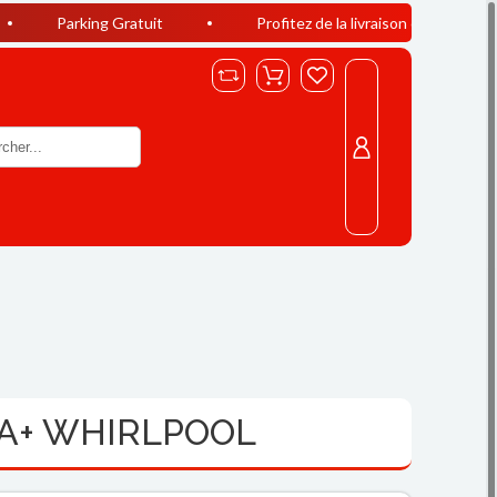
ing Gratuit
Profitez de la livraison offerte à Casablanca dès
 A+ WHIRLPOOL