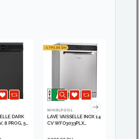
-1 791,00 DH
RUPTURE DE
WHIRLPOOL
BOSCH
SELLE DARK
LAVE VAISSELLE INOX 14
LAVE VA
V, 8 PROG, 5
CV WFO3033PLX
INTEGRA
...
WHIRLPOOL
BOSCH