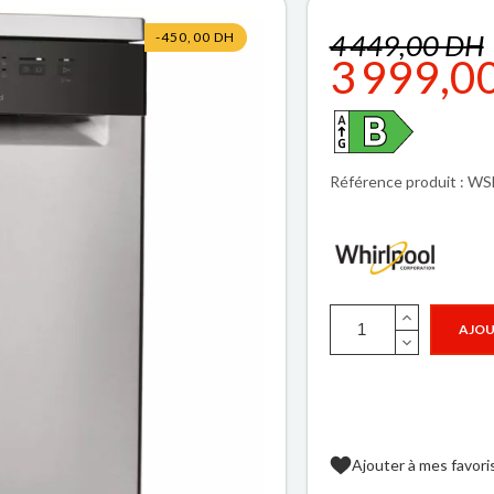
4 449,00 DH
-450,00 DH
3 999,0
Référence produit : W
AJOU
Ajouter à mes favori