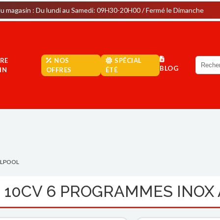
 Du lundi au Samedi: 09H30-20H00 / Fermé le Dimanche
Park
RE
NOS
SPÉCIAL
BLOG
IN
OFFRES
ÉTÉ
RLPOOL
M 10CV 6 PROGRAMMES INOX