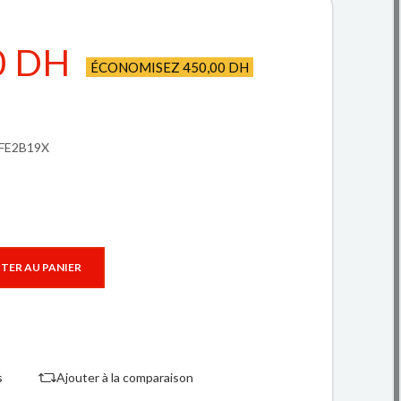
0 DH
ÉCONOMISEZ 450,00 DH
SFE2B19X
TER AU PANIER
s
Ajouter à la comparaison