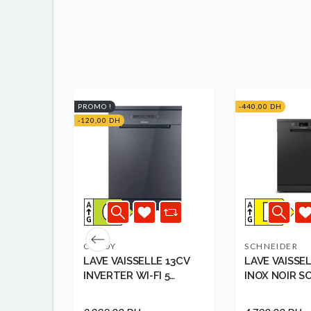
PROMO !
-440,00 DH
-120,00 DH
CANDY
SCHNEIDER
E 45CM
LAVE VAISSELLE 13CV
LAVE VAISSEL
AMMES
INVERTER WI-FI 5
INOX NOIR S
PROGRA...