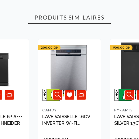
PRODUITS SIMILAIRES
-200,00 DH
-900,00 DH
CANDY
PYRAMIS
LE 6P A+++
LAVE VAISSELLE 16CV
LAVE VAIS
CHNEIDER
INVERTER WI-FI
SILVER 13C
32002375 C...
TEMP, A++PY