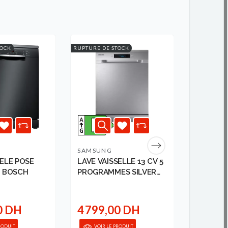
TOCK
RUPTURE DE STOCK
SAMSUNG
WHIRLP
SELE POSE
LAVE VAISSELLE 13 CV 5
LAVE VA
NOIR BOSCH
PROGRAMMES SILVER
10CV 6
SA...
INOX A++.
0 DH
4 799,00 DH
4 699
RODUIT
VOIR LE PRODUIT
VOIR 