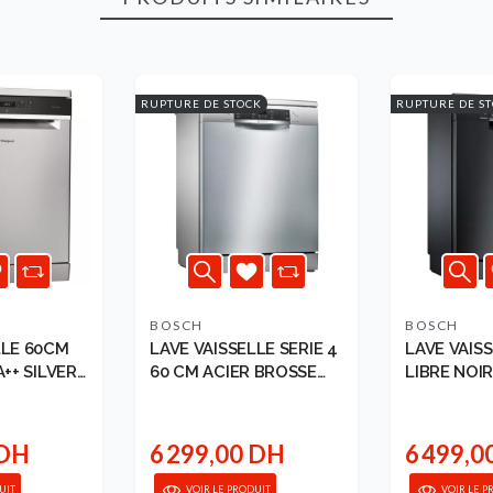
RUPTURE DE STOCK
RUPTURE DE S
BOSCH
BOSCH
LLE 60CM
LAVE VAISSELLE SERIE 4
LAVE VAIS
A++ SILVER
60 CM ACIER BROSSE
LIBRE 
ANTI-T...
 DH
6 299,00 DH
6 499,0
UIT
VOIR LE PRODUIT
VOIR LE P