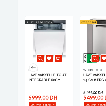
RUPTURE DE STOCK
-700,00 DH
BOSCH
WHIRLPOOL
E 60CM
LAVE VAISSELLE TOUT
LAVE VAISSE
OSE
INTEGRABLE 60CM
14 CV 8 PRG 
BOSCH
WFC3C2...
6 199,00 DH
DH
6 999,00 DH
5 499,00
VOIR LE PRODUIT
VOIR LE PROD