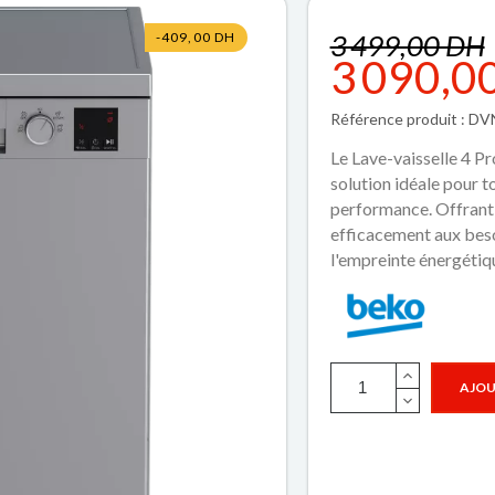
3 499,00 DH
-409,00 DH
3 090,0
Référence produit : D
Le Lave-vaisselle 4 
solution idéale pour to
performance. Offrant u
efficacement aux beso
l'empreinte énergétiq
AJOU