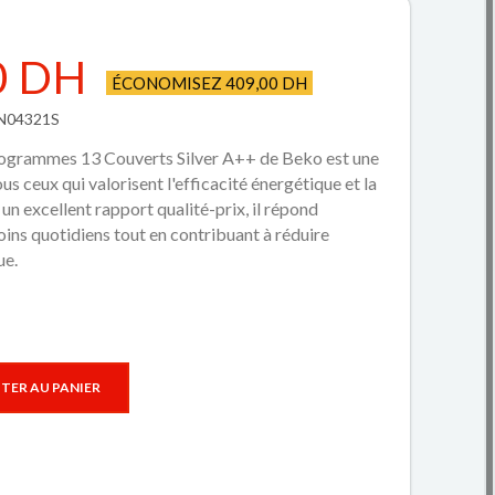
0 DH
ÉCONOMISEZ 409,00 DH
VN04321S
Programmes 13 Couverts Silver A++ de Beko est une
us ceux qui valorisent l'efficacité énergétique et la
n excellent rapport qualité-prix, il répond
ins quotidiens tout en contribuant à réduire
ue.
TER AU PANIER