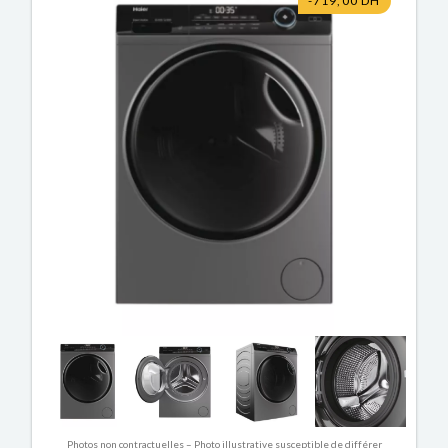
-719,00 DH
Photos non contractuelles – Photo illustrative susceptible de différer