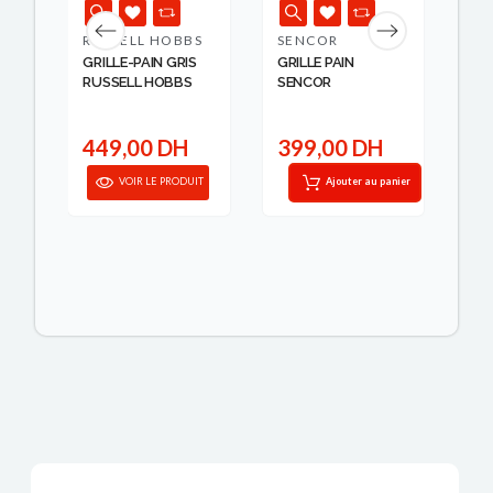
S
RUSSELL HOBBS
SENCOR
BO
GRILLE-PAIN GRIS
GRILLE PAIN
TO
RUSSELL HOBBS
SENCOR
CO
MO
449,00 DH
399,00 DH
6
IT
VOIR LE PRODUIT
Ajouter au panier