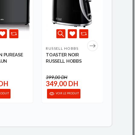
RUSSELL HOBBS
MOULIN
IN PUREASE
TOASTER NOIR
TOASTE
AUN
RUSSELL HOBBS
XL 850W
MOULIN
399,00 DH
 DH
349,00 DH
349,0
RODUIT
VOIR LE PRODUIT
VOIR 