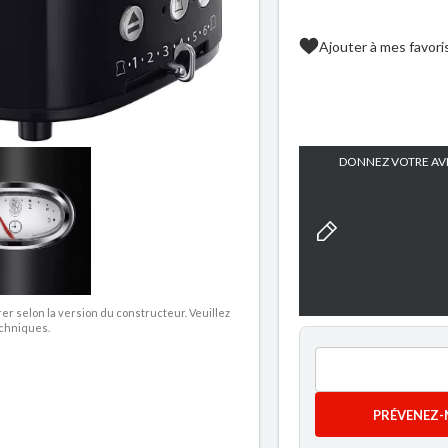
Ajouter à mes favori
DONNEZ VOTRE AVI
rer selon la version du constructeur. Veuillez
echniques.
PRÉVENEZ-