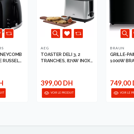
BS
AEG
BRAUN
ONEYCOMB
TOASTER DELI 3, 2
GRILLE-PA
RE RUSSELL
TRANCHES, 870W INOX
1000W BR
AEG
DH
399,00 DH
749,00
UIT
VOIR LE PRODUIT
VOIR LE P