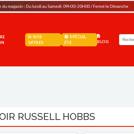
 : Du lundi au Samedi: 09H30-20H00 / Fermé le Dimanche
Pa
RE
NOS
SPÉCIAL
BLOG
IN
OFFRES
ÉTÉ
NOIR RUSSELL HOBBS