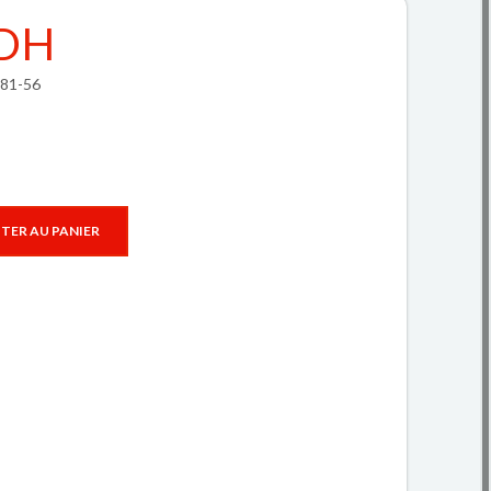
 DH
681-56
TER AU PANIER