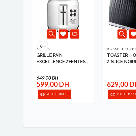
KRUPS
RUSSELL HOB
SLICE
GRILLE PAIN
TOASTER H
EL
EXCELLENCE 2FENTES
2 SLICE NOI
INOX KRUPS
HO...
649,00 DH
DH
599,00 DH
629,00 
ANIER
VOIR LE PRODUIT
VOIR LE PROD