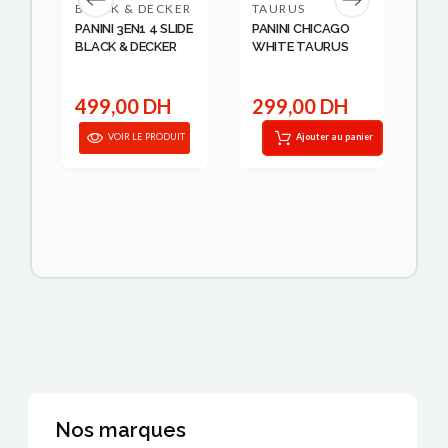
BLACK & DECKER
TAURUS
T
PANINI 3EN1 4 SLIDE
PANINI CHICAGO
PA
ACT
BLACK & DECKER
WHITE TAURUS
TE
34
499,00 DH
299,00 DH
3
IT
VOIR LE PRODUIT
Ajouter au panier
Nos marques