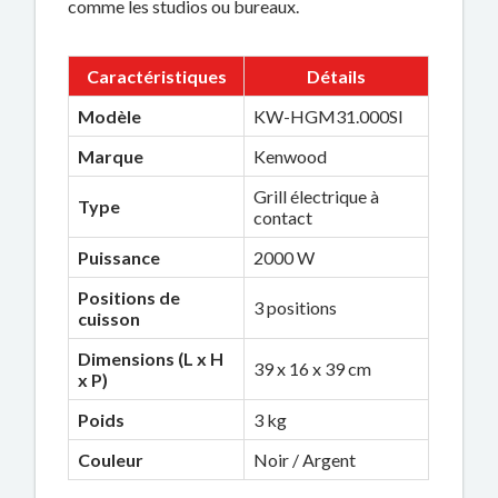
comme les studios ou bureaux.
Caractéristiques
Détails
Modèle
KW-HGM31.000SI
Marque
Kenwood
Grill électrique à
Type
contact
Puissance
2000 W
Positions de
3 positions
cuisson
Dimensions (L x H
39 x 16 x 39 cm
x P)
Poids
3 kg
Couleur
Noir / Argent