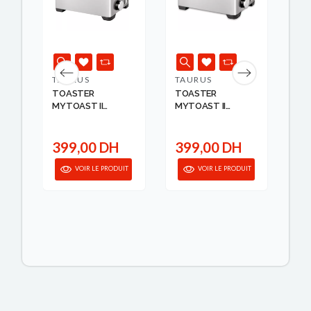
TAURUS
TAURUS
RU
NC
TOASTER
TOASTER
TO
MYTOAST II
MYTOAST II
HO
LEGEND
LEGEND
SLIC
8414234606...
8414234606...
399,00 DH
399,00 DH
6
anier
VOIR LE PRODUIT
VOIR LE PRODUIT