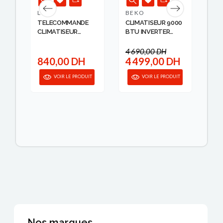
LG
BEKO
TC
TELECOMMANDE
CLIMATISEUR 9000
CL
NT
CLIMATISEUR
BTU INVERTER
BT
GAINA...
WHIT...
4 690,00 DH
 DH
840,00 DH
4 499,00 DH
3
IT
VOIR LE PRODUIT
VOIR LE PRODUIT
Nos marques