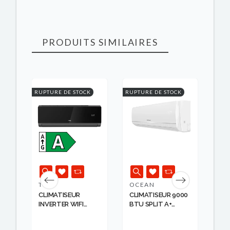
PRODUITS SIMILAIRES
RUPTURE DE STOCK
RUPTURE DE STOCK
RUPT
TCL
OCEAN
LG
LIT
CLIMATISEUR
CLIMATISEUR 9000
CL
R
INVERTER WIFI
BTU SPLIT A+
NA
2400...
INVER...
INV