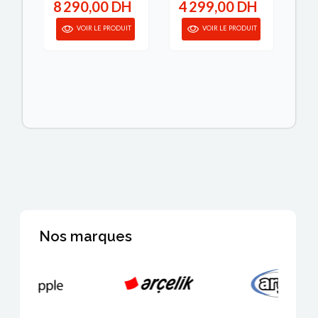
H
8 290,00 DH
4 299,00 DH
6
IT
VOIR LE PRODUIT
VOIR LE PRODUIT
Nos marques