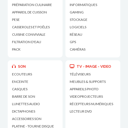
PRÉPARATION CULINAIRE
INFORMATIQUES
APPAREIL DE CUISSON
GAMING
PESE
STOCKAGE
CASSEROLES ET POÊLES
LOGICIELS
CUISINE CONVIVIALE
RÉSEAU
FILTRATION D'EAU
GPS
PACK
CAMÉRAS
SON
TV - IMAGE - VIDEO
ECOUTEURS
TÉLÉVISEURS
ENCEINTE
MEUBLES & SUPPORTS
CASQUES
APPAREILS PHOTO
BARRE DE SON
VIDEOPROJECTEURS
LUNETTES AUDIO
RÉCEPTEURS NUMÉRIQUES
DICTAPHONES
LECTEUR DVD
ACCESSOIRES SON
PLATINE - TOURNE DISQUE