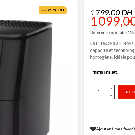
1 799,00 DH
-700,00 DH
1 099,0
Référence produit : M
La friteuse à air Nov
capacité et technologi
homogène. Idéale pour 
AJOU
Ajouter à mes favori